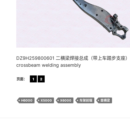
DZ9H259800601 二横梁焊接总成（带上车踏步支座）
crossbeam welding assembly
页面：
1
2
H6000
X5000
X6000
车架前端
首横梁