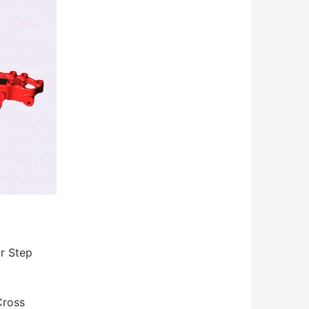
 Step
ross