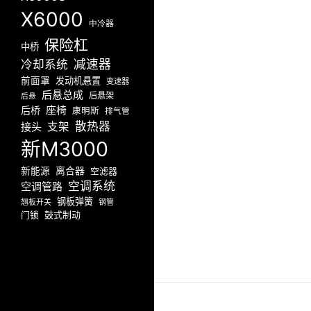
X6000
中冷器
保险杠
中桥
减速器
冷却系统
前面罩
发动机悬置
变速器
后悬总成
后悬架
后悬
座椅
后桥
康明斯
排气管
散热器
接头
支架
新M3000
新能源
离合器
空滤器
空调系统
空调管路
钢板弹簧
翘板开关
钢管
门锁
鼓式制动