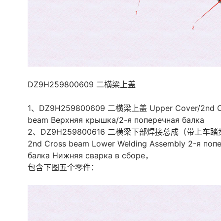
DZ9H259800609 二横梁上盖
1、DZ9H259800609 二横梁上盖 Upper Cover/2nd C
beam Верхняя крышка/2-я поперечная балка
2、DZ9H259800616 二横梁下部焊接总成（带上车
2nd Cross beam Lower Welding Assembly 2-я поп
балка Нижняя сварка в сборе，
包含下图五个零件：