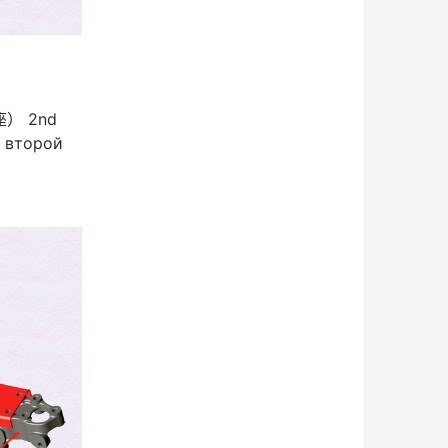
） 2nd
и второй