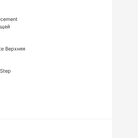
cement
ющей
e Верхняя
Step