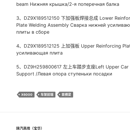
beam Нижняя крышка/2-я поперечная балка
3、DZ9X189512150 下加强板焊接总成 Lower Reinfor
Plate Welding Assembly Сварка нижней усилива
плиты в сборе
4、DZ9X189512125 上加强板 Upper Reinforcing Plat
усиливающая плита
5、DZ9H259800617 左上车踏步支座Left Upper Car 
Support /Левая опора ступеньки посадки
X6000
车架前端
首横梁
陕汽商用（宝华）