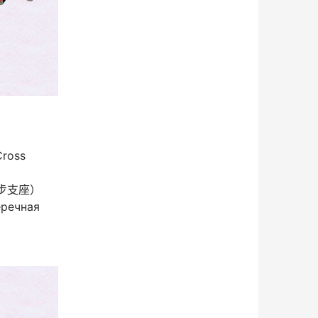
ross
踏步支座）
еречная