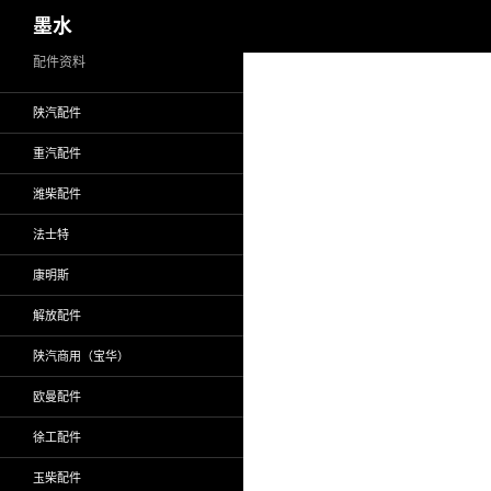
搜
墨水
索
跳
配件资料
至
陕汽配件
正
文
重汽配件
潍柴配件
法士特
康明斯
解放配件
陕汽商用（宝华）
欧曼配件
徐工配件
玉柴配件