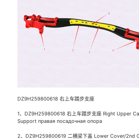
DZ9H259800618 右上车踏步支座
1、DZ9H259800618 右上车踏步支座 Right Upper Car
Support правая посадочная опора
2、DZ9H259800619 二横梁下盖 Lower Cover/2nd C