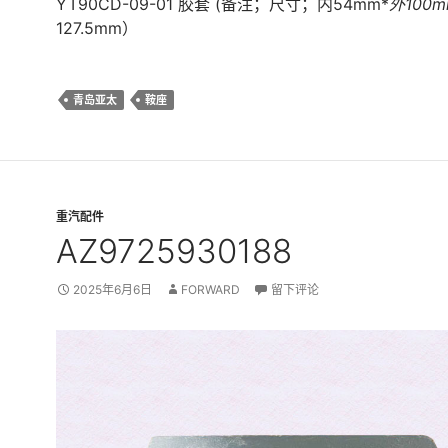
YT90CD-09-01 胶套 (备注；尺寸；内54mm*
外100
127.5mm）
青岛亚太
鞍座
重汽配件
AZ9725930188
2025年6月6日
FORWARD
留下评论