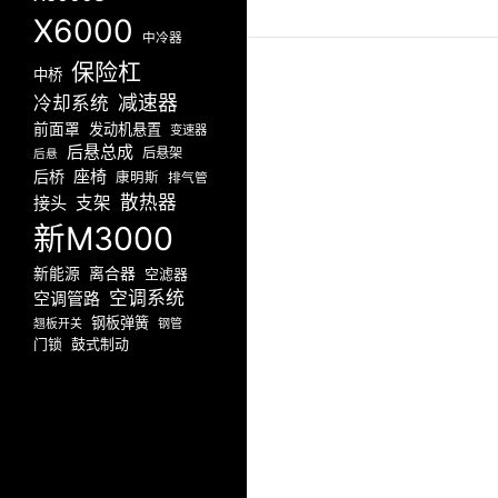
X6000
中冷器
保险杠
中桥
减速器
冷却系统
前面罩
发动机悬置
变速器
后悬总成
后悬架
后悬
座椅
后桥
康明斯
排气管
散热器
接头
支架
新M3000
新能源
离合器
空滤器
空调系统
空调管路
钢板弹簧
翘板开关
钢管
门锁
鼓式制动