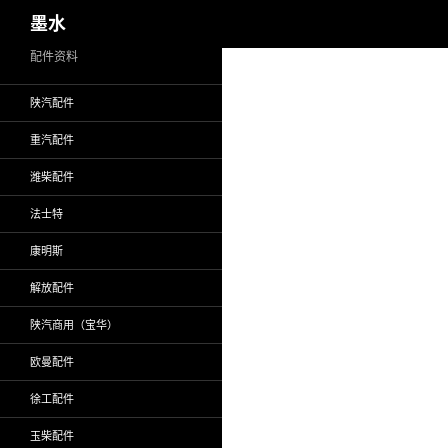
搜
墨水
索
跳
配件资料
至
陕汽配件
正
文
重汽配件
潍柴配件
法士特
康明斯
解放配件
陕汽商用（宝华）
欧曼配件
徐工配件
玉柴配件