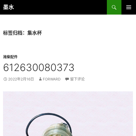
跳
搜
墨水
至
索
主菜单
正
文
标签归档：集水杯
潍柴配件
612630080373
2022年2月16日
FORWARD
留下评论