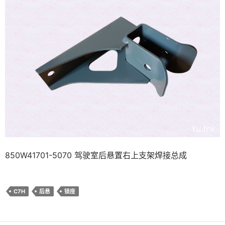
850W41701-5070 驾驶室后悬置右上支架焊接总成
C7H
后悬
锁座