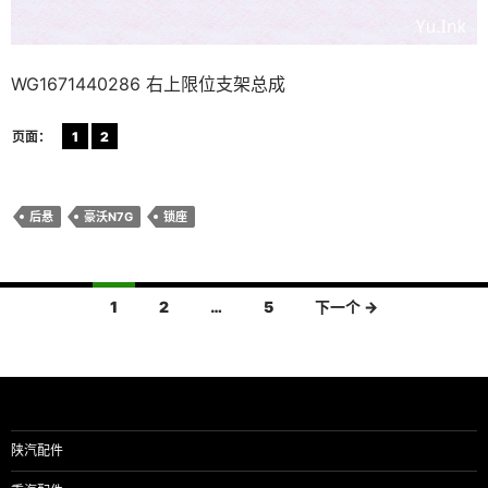
WG1671440286 右上限位支架总成
页面：
1
2
后悬
豪沃N7G
锁座
文
1
2
…
5
下一个 →
章
导
航
陕汽配件