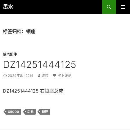
跳
搜
墨水
至
索
主菜单
正
文
标签归档：锁座
陕汽配件
DZ14251444125
2024年8月22日
维拉
留下评论
DZ14251444125 右锁座总成
X5000
后悬
锁座