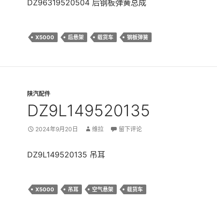
DZ96319520504 后钢板弹簧总成
X5000
后悬架
载货车
钢板弹簧
陕汽配件
DZ9L149520135
2024年9月20日
维拉
留下评论
DZ9L149520135 吊耳
X5000
吊耳
空气悬架
载货车