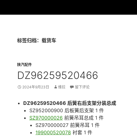
标签归档：载货车
陕汽配件
DZ96259520466
2024年9月23日
维拉
留下评论
DZ96259520466 后簧右后支架分装总成
SZ952000900 后板簧后支架 1 件
SZ970000026
前簧吊耳总成 1 件
SZ970000027 前簧吊耳 1 件
199000520078
衬套 1 件