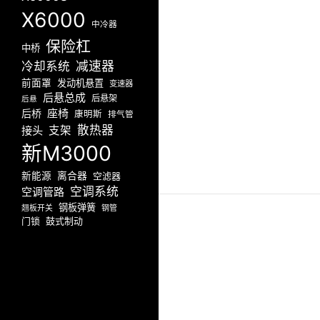
X6000
中冷器
保险杠
中桥
减速器
冷却系统
前面罩
发动机悬置
变速器
后悬总成
后悬架
后悬
座椅
后桥
康明斯
排气管
散热器
接头
支架
新M3000
新能源
离合器
空滤器
空调系统
空调管路
钢板弹簧
翘板开关
钢管
门锁
鼓式制动