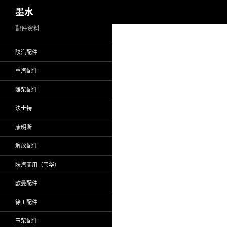
搜
墨水
索
跳
配件资料
至
陕汽配件
正
文
重汽配件
潍柴配件
法士特
康明斯
解放配件
陕汽商用（宝华）
欧曼配件
徐工配件
玉柴配件