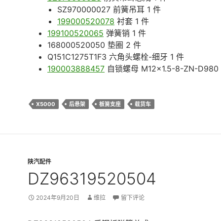
SZ970000027 前簧吊耳 1 件
199000520078
衬套 1 件
199100520065
弹簧销 1 件
168000520050 垫圈 2 件
Q151C1275T1F3 六角头螺栓-细牙 1 件
190003888457
自锁螺母 M12×1.5-8-ZN-D980 
X5000
后悬架
板簧支座
载货车
陕汽配件
DZ96319520504
2024年9月20日
维拉
留下评论