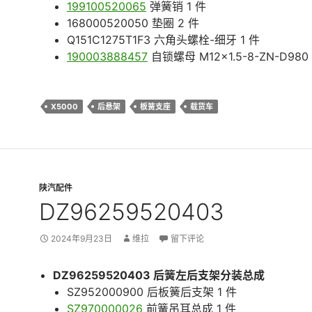
199100520065
弹簧销 1 件
168000520050 垫圈 2 件
Q151C1275T1F3 六角头螺栓-细牙 1 件
190003888457
自锁螺母 M12×1.5-8-ZN-D980 
X5000
后悬架
板簧支座
载货车
陕汽配件
DZ96259520403
2024年9月23日
维拉
留下评论
DZ96259520403 后簧左后支架分装总成
SZ952000900 后板簧后支架 1 件
SZ970000026
前簧吊耳总成 1 件