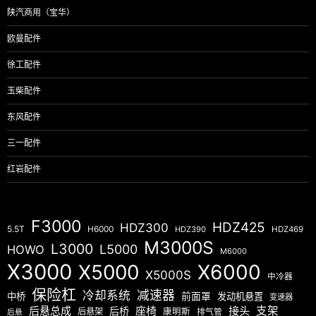
陕汽商用（宝华）
欧曼配件
徐工配件
玉柴配件
东风配件
三一配件
红岩配件
F3000
HDZ425
HDZ300
5.5T
H6000
HDZ390
HDZ469
M3000S
L3000
L5000
HOWO
M6000
X3000
X5000
X6000
X5000S
中冷器
保险杠
减速器
冷却系统
中桥
前面罩
发动机悬置
变速器
后悬总成
座椅
接头
支架
后桥
后悬架
康明斯
排气管
后悬