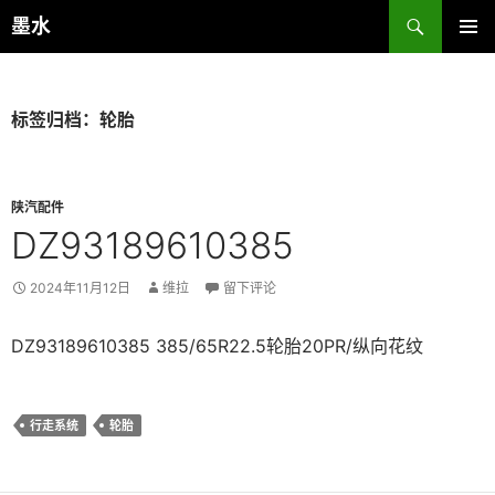
跳
搜
墨水
至
索
主菜单
正
文
标签归档：轮胎
陕汽配件
DZ93189610385
2024年11月12日
维拉
留下评论
DZ93189610385 385/65R22.5轮胎20PR/纵向花纹
行走系统
轮胎