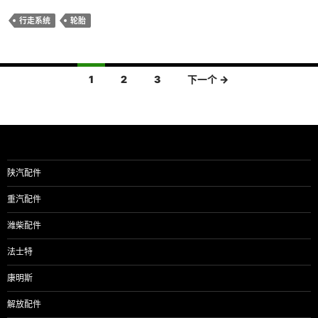
行走系统
轮胎
文
1
2
3
下一个 →
章
导
航
陕汽配件
重汽配件
潍柴配件
法士特
康明斯
解放配件