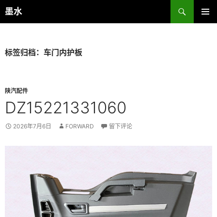
跳
搜
墨水
至
索
主菜单
正
文
标签归档：车门内护板
陕汽配件
DZ15221331060
2026年7月6日
FORWARD
留下评论