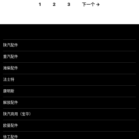
文
1
2
3
下一个 →
章
导
航
陕汽配件
重汽配件
潍柴配件
法士特
康明斯
解放配件
陕汽商用（宝华）
欧曼配件
徐工配件