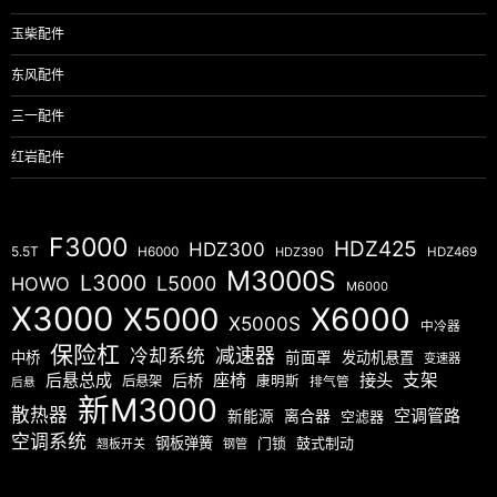
玉柴配件
东风配件
三一配件
红岩配件
F3000
HDZ425
HDZ300
5.5T
H6000
HDZ390
HDZ469
M3000S
L3000
L5000
HOWO
M6000
X3000
X5000
X6000
X5000S
中冷器
保险杠
减速器
冷却系统
中桥
前面罩
发动机悬置
变速器
后悬总成
座椅
接头
支架
后桥
后悬架
康明斯
排气管
后悬
新M3000
散热器
空调管路
新能源
离合器
空滤器
空调系统
钢板弹簧
门锁
鼓式制动
翘板开关
钢管