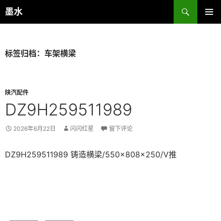
跳
搜
墨水
至
索
主菜单
正
文
标签归档：车架横梁
陕汽配件
DZ9H259511989
2026年6月22日
闪闪红星
留下评论
DZ9H259511989 铸造横梁/550×808×250/V推