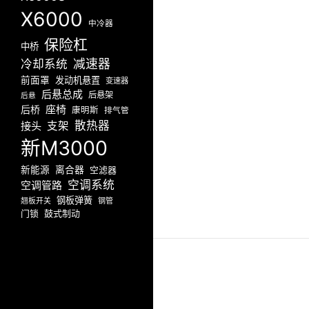
X6000
中冷器
保险杠
中桥
减速器
冷却系统
前面罩
发动机悬置
变速器
后悬总成
后悬架
后悬
座椅
后桥
康明斯
排气管
散热器
接头
支架
新M3000
新能源
离合器
空滤器
空调系统
空调管路
钢板弹簧
翘板开关
钢管
门锁
鼓式制动