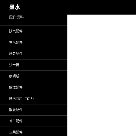
搜
墨水
索
跳
配件资料
至
陕汽配件
正
文
重汽配件
潍柴配件
法士特
康明斯
解放配件
陕汽商用（宝华）
欧曼配件
徐工配件
玉柴配件