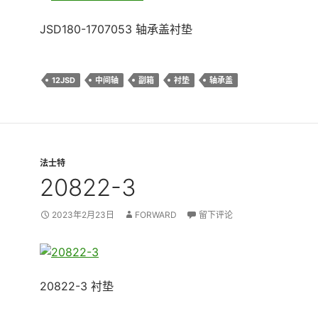
JSD180-1707053 轴承盖衬垫
12JSD
中间轴
副箱
衬垫
轴承盖
法士特
20822-3
2023年2月23日
FORWARD
留下评论
20822-3 衬垫