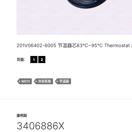
201V06402-6005 节温器芯83℃~95℃ Thermostat 
页面：
1
2
MC11
冷却系统
节温器
康明斯
3406886X