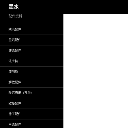
搜
墨水
索
跳
配件资料
至
陕汽配件
正
文
重汽配件
潍柴配件
法士特
康明斯
解放配件
陕汽商用（宝华）
欧曼配件
徐工配件
玉柴配件