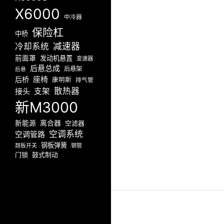
X6000
中冷器
保险杠
中桥
减速器
冷却系统
前面罩
发动机悬置
变速器
后悬总成
后悬架
后悬
座椅
后桥
康明斯
排气管
散热器
接头
支架
新M3000
新能源
离合器
空滤器
空调系统
空调管路
钢板弹簧
翘板开关
钢管
门锁
鼓式制动