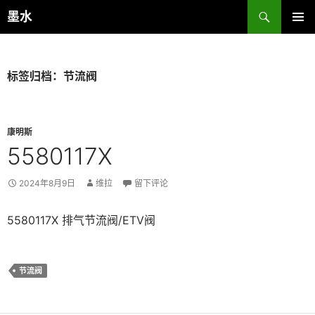
跳
搜
墨水
至
索
主菜单
正
文
标签归档：节流阀
康明斯
5580117X
2024年8月9日
维拉
留下评论
5580117X 排气节流阀/ETV阀
节流阀