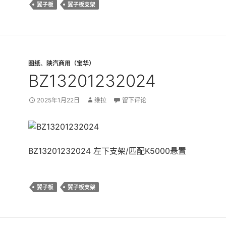
翼子板
翼子板支架
图纸
、
陕汽商用（宝华）
BZ13201232024
2025年1月22日
维拉
留下评论
BZ13201232024 左下支架/匹配K5000悬置
翼子板
翼子板支架