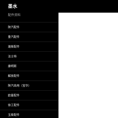
搜
墨水
索
跳
配件资料
至
陕汽配件
正
文
重汽配件
潍柴配件
法士特
康明斯
解放配件
陕汽商用（宝华）
欧曼配件
徐工配件
玉柴配件