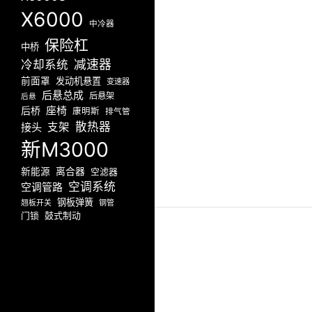
X6000
中冷器
保险杠
中桥
减速器
冷却系统
前面罩
发动机悬置
变速器
后悬总成
后悬架
后悬
座椅
后桥
康明斯
排气管
散热器
接头
支架
新M3000
新能源
离合器
空滤器
空调系统
空调管路
钢板弹簧
翘板开关
钢管
门锁
鼓式制动