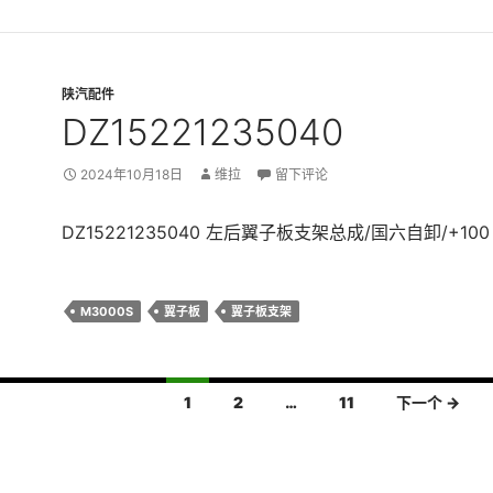
陕汽配件
DZ15221235040
2024年10月18日
维拉
留下评论
DZ15221235040 左后翼子板支架总成/国六自卸/+100
M3000S
翼子板
翼子板支架
1
2
…
11
下一个 →