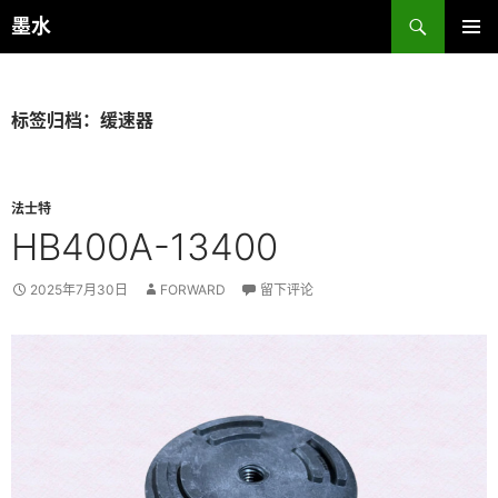
跳
搜
墨水
至
索
主菜单
正
文
标签归档：缓速器
法士特
HB400A-13400
2025年7月30日
FORWARD
留下评论