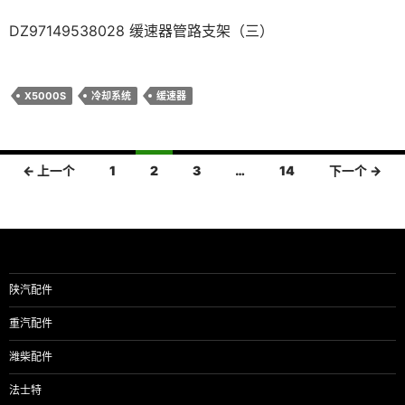
DZ97149538028 缓速器管路支架（三）
X5000S
冷却系统
缓速器
文
← 上一个
1
2
3
…
14
下一个 →
章
导
航
陕汽配件
重汽配件
潍柴配件
法士特