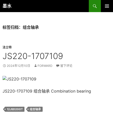
跳
搜
墨水
至
索
主菜单
正
文
标签归档：组合轴承
法士特
JS220-1707109
2024年12月10日
FORWARD
留下评论
JS220-1707109 组合轴承 Combination bearing
12JSD200T
组合轴承