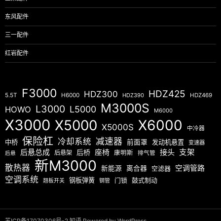
东风配件
三一配件
红岩配件
F3000
HDZ425
HDZ300
5.5T
H6000
HDZ390
HDZ469
M3000S
L3000
L5000
HOWO
M6000
X3000
X5000
X6000
X5000S
中冷器
保险杠
减速器
冷却系统
中桥
前面罩
发动机悬置
变速器
后悬总成
座椅
接头
支架
后桥
后悬架
康明斯
排气管
后悬
新M3000
散热器
空调管路
新能源
离合器
空滤器
空调系统
钢板弹簧
门锁
鼓式制动
翘板开关
钢管
苏ICP备17070306号-2
知语
Powered by WordPress