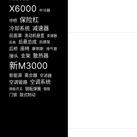
X6000
中冷器
保险杠
中桥
减速器
冷却系统
前面罩
发动机悬置
变速器
后悬总成
后悬架
后悬
座椅
后桥
康明斯
排气管
散热器
接头
支架
新M3000
新能源
离合器
空滤器
空调系统
空调管路
钢板弹簧
翘板开关
钢管
门锁
鼓式制动