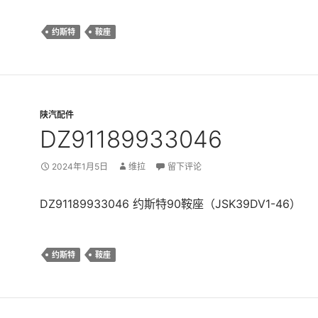
约斯特
鞍座
陕汽配件
DZ91189933046
2024年1月5日
维拉
留下评论
DZ91189933046 约斯特90鞍座（JSK39DV1-46）
约斯特
鞍座