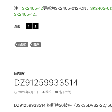
注：
SK2405-12
更新为SK2405-012-CN，
SK2405-01
SK2405-12
。
页面：
1
2
约斯特
鞍座
陕汽配件
DZ91259933514
2024年7月8日
维拉
留下评论
DZ91259933514 约斯特50鞍座（JSK35DVS2-22,15