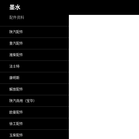
搜
墨水
索
跳
配件资料
至
陕汽配件
正
文
重汽配件
潍柴配件
法士特
康明斯
解放配件
陕汽商用（宝华）
欧曼配件
徐工配件
玉柴配件