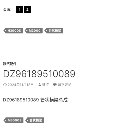
页面：
1
2
H3000S
M3000
管状横梁
陕汽配件
DZ96189510089
2024年11月18日
维拉
留下评论
DZ96189510089 管状横梁总成
M3000S
管状横梁