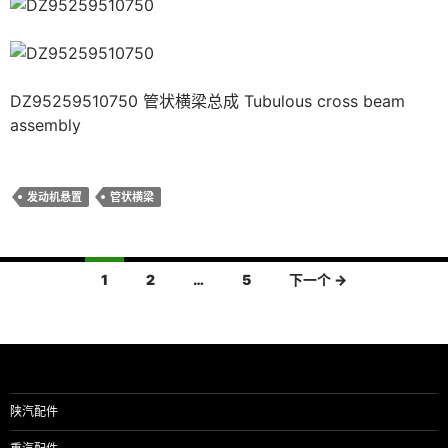
DZ95259510750 管状横梁总成 Tubulous cross beam
assembly
发动机悬置
管状横梁
文
1
2
…
5
下一个 →
章
导
航
陕汽配件