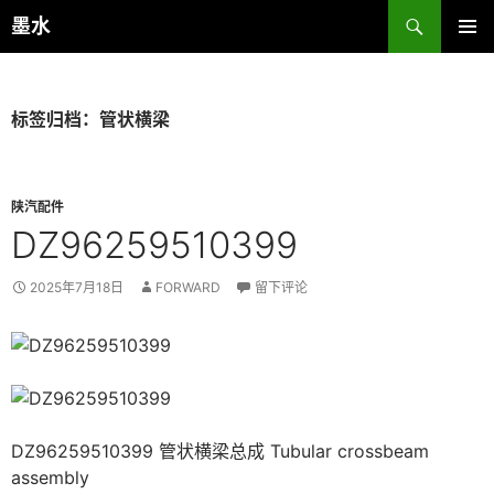
跳
搜
墨水
至
索
主菜单
正
文
标签归档：管状横梁
陕汽配件
DZ96259510399
2025年7月18日
FORWARD
留下评论
DZ96259510399 管状横梁总成 Tubular crossbeam
assembly