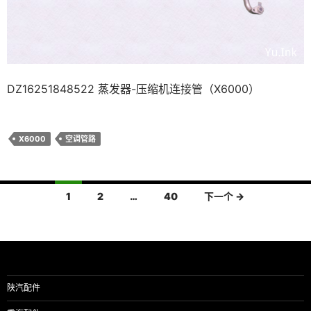
DZ16251848522 蒸发器-压缩机连接管（X6000）
X6000
空调管路
文
1
2
…
40
下一个 →
章
导
航
陕汽配件