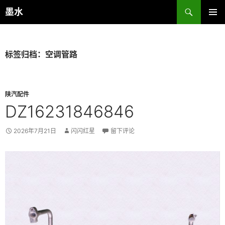
跳
搜
墨水
至
索
主菜单
正
文
标签归档：空调管路
陕汽配件
DZ16231846846
2026年7月21日
闪闪红星
留下评论