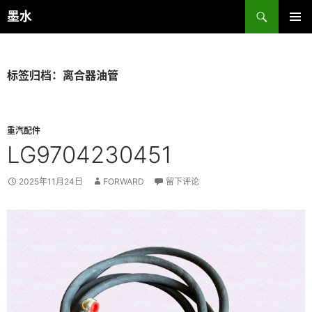
跳
搜
墨水
至
索
主菜单
正
文
标签归档：离合器油管
重汽配件
LG9704230451
2025年11月24日
FORWARD
留下评论