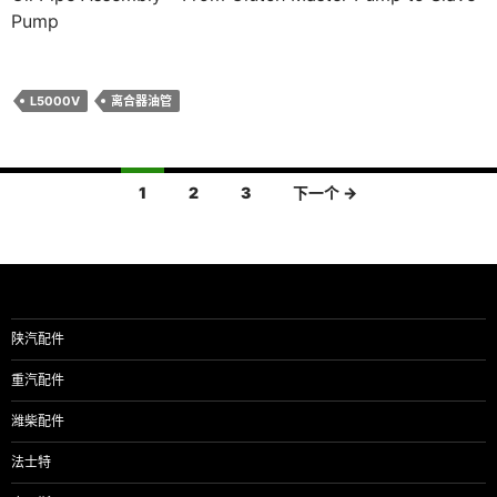
Pump
L5000V
离合器油管
文
1
2
3
下一个 →
章
导
航
陕汽配件
重汽配件
潍柴配件
法士特