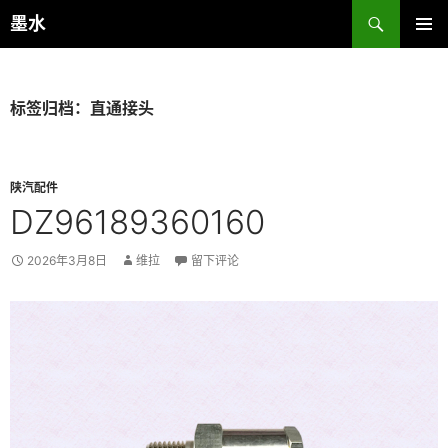
跳
搜
墨水
至
索
主菜单
正
文
标签归档：直通接头
陕汽配件
DZ96189360160
2026年3月8日
维拉
留下评论