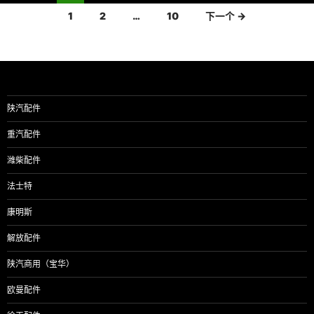
文
1
2
…
10
下一个 →
章
导
航
陕汽配件
重汽配件
潍柴配件
法士特
康明斯
解放配件
陕汽商用（宝华）
欧曼配件