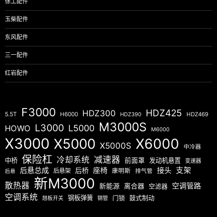
徐工配件
玉柴配件
东风配件
三一配件
红岩配件
F3000
HDZ425
HDZ300
5.5T
H6000
HDZ390
HDZ469
M3000S
L3000
L5000
HOWO
M6000
X3000
X5000
X6000
X5000S
中冷器
保险杠
减速器
冷却系统
中桥
前面罩
发动机悬置
变速器
后悬总成
座椅
接头
支架
后桥
后悬架
康明斯
排气管
后悬
新M3000
散热器
空调管路
新能源
离合器
空滤器
空调系统
钢板弹簧
门锁
鼓式制动
翘板开关
钢管