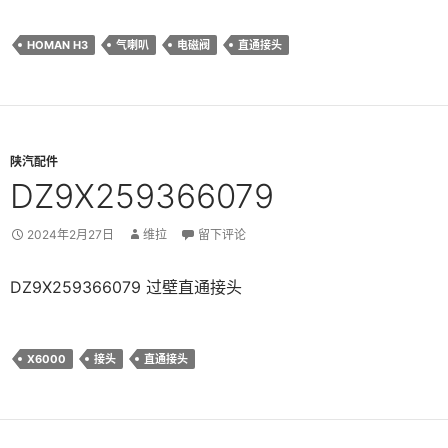
HOMAN H3
气喇叭
电磁阀
直通接头
陕汽配件
DZ9X259366079
2024年2月27日
维拉
留下评论
DZ9X259366079 过壁直通接头
X6000
接头
直通接头