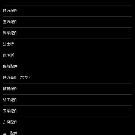
航
陕汽配件
重汽配件
潍柴配件
法士特
康明斯
解放配件
陕汽商用（宝华）
欧曼配件
徐工配件
玉柴配件
东风配件
三一配件