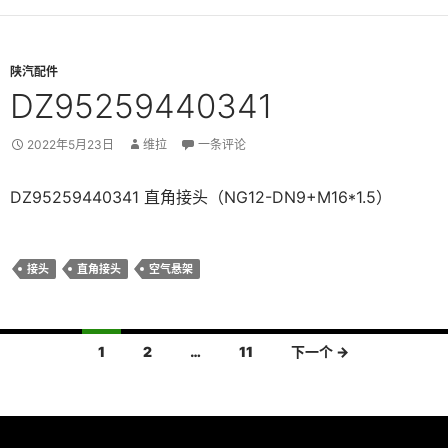
陕汽配件
DZ95259440341
2022年5月23日
维拉
一条评论
DZ95259440341 直角接头（NG12-DN9+M16*1.5）
接头
直角接头
空气悬架
文
1
2
…
11
下一个 →
章
导