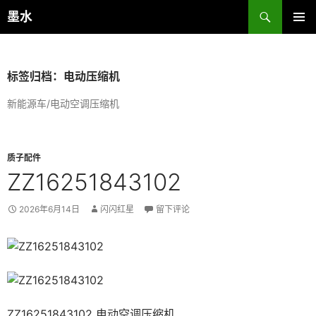
跳
搜
墨水
至
索
主菜单
正
文
标签归档：电动压缩机
新能源车/电动空调压缩机
质子配件
ZZ16251843102
2026年6月14日
闪闪红星
留下评论
ZZ16251843102 电动空调压缩机