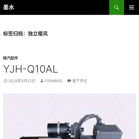
跳
搜
墨水
至
索
主菜单
正
文
标签归档：独立暖风
陕汽配件
YJH-Q10AL
2025年3月22日
FORWARD
留下评论