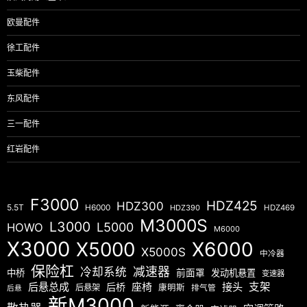
欧曼配件
徐工配件
玉柴配件
东风配件
三一配件
红岩配件
F3000
HDZ425
HDZ300
5.5T
H6000
HDZ390
HDZ469
M3000S
L3000
L5000
HOWO
M6000
X3000
X5000
X6000
X5000S
中冷器
保险杠
减速器
冷却系统
中桥
前面罩
发动机悬置
变速器
后悬总成
座椅
接头
支架
后桥
后悬架
康明斯
排气管
后悬
新M3000