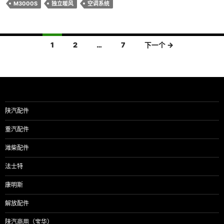
M3000S
独立暖风
空调系统
文
1
2
…
7
下一个 →
章
导
航
陕汽配件
重汽配件
潍柴配件
法士特
康明斯
解放配件
陕汽商用（宝华）