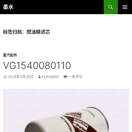
跳
搜
墨水
至
索
主菜单
正
文
标签归档：燃油精滤芯
重汽配件
VG1540080110
2026年5月26日
FORWARD
一条评论