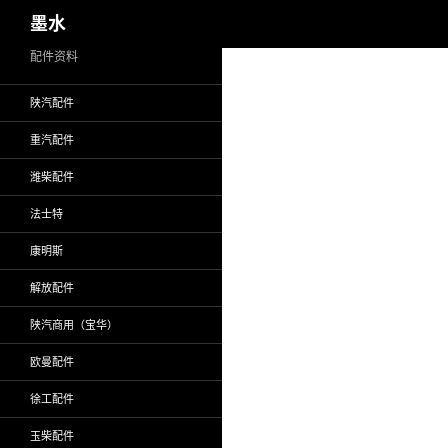
搜
墨水
索
跳
配件资料
至
陕汽配件
正
文
重汽配件
潍柴配件
法士特
康明斯
解放配件
陕汽商用（宝华）
欧曼配件
徐工配件
玉柴配件