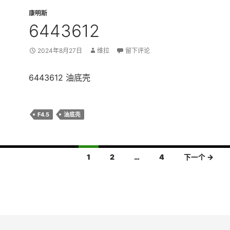
康明斯
6443612
2024年8月27日
维拉
留下评论
6443612 油底壳
F4.5
油底壳
1
2
…
4
下一个 →