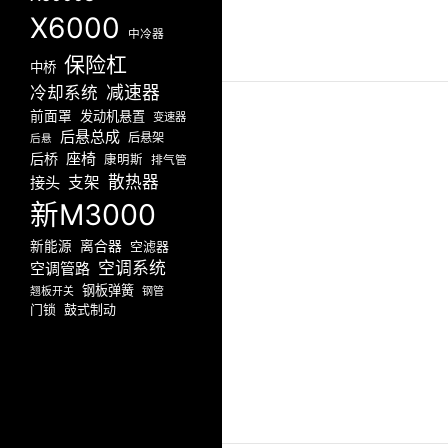
X6000
中冷器
保险杠
中桥
减速器
冷却系统
前面罩
发动机悬置
变速器
后悬总成
后悬架
后悬
座椅
后桥
康明斯
排气管
散热器
接头
支架
新M3000
新能源
离合器
空滤器
空调系统
空调管路
钢板弹簧
翘板开关
钢管
门锁
鼓式制动