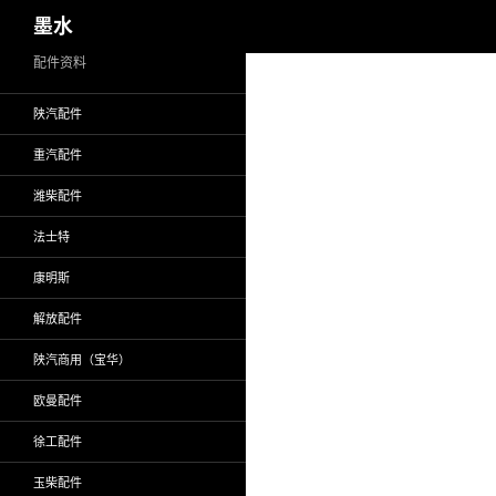
搜
墨水
索
跳
配件资料
至
陕汽配件
正
文
重汽配件
潍柴配件
法士特
康明斯
解放配件
陕汽商用（宝华）
欧曼配件
徐工配件
玉柴配件