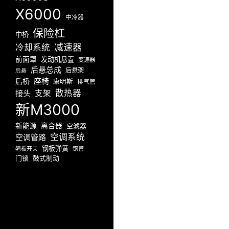
X6000
中冷器
保险杠
中桥
减速器
冷却系统
前面罩
发动机悬置
变速器
后悬总成
后悬架
后悬
座椅
后桥
康明斯
排气管
散热器
接头
支架
新M3000
新能源
离合器
空滤器
空调系统
空调管路
钢板弹簧
翘板开关
钢管
门锁
鼓式制动