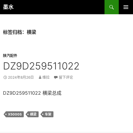
跳
搜
墨水
至
索
主菜单
正
文
标签归档：横梁
陕汽配件
DZ9D259511022
2024年8月26日
维拉
留下评论
DZ9D259511022 横梁总成
X5000S
横梁
车架