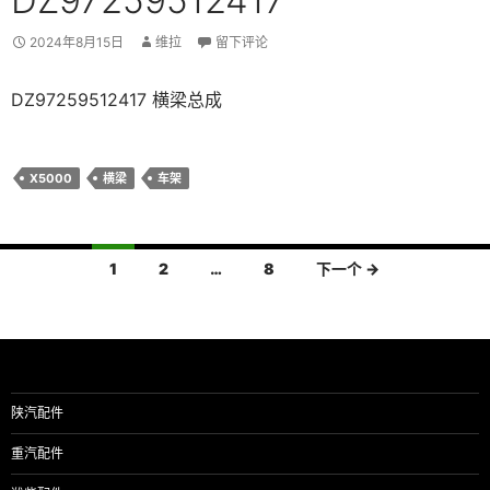
DZ97259512417
2024年8月15日
维拉
留下评论
DZ97259512417 横梁总成
X5000
横梁
车架
文
1
2
…
8
下一个 →
章
导
航
陕汽配件
重汽配件