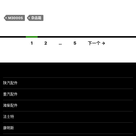
M3000S
杂品箱
文
1
2
…
5
下一个 →
章
导
航
陕汽配件
重汽配件
潍柴配件
法士特
康明斯