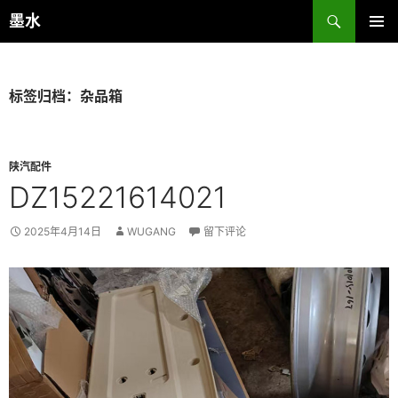
跳
搜
墨水
至
索
主菜单
正
文
标签归档：杂品箱
陕汽配件
DZ15221614021
2025年4月14日
WUGANG
留下评论