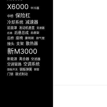
X6000
中冷器
保险杠
中桥
减速器
冷却系统
前面罩
发动机悬置
变速器
后悬总成
后悬架
后悬
座椅
后桥
康明斯
排气管
散热器
接头
支架
新M3000
新能源
离合器
空滤器
空调系统
空调管路
钢板弹簧
翘板开关
钢管
门锁
鼓式制动