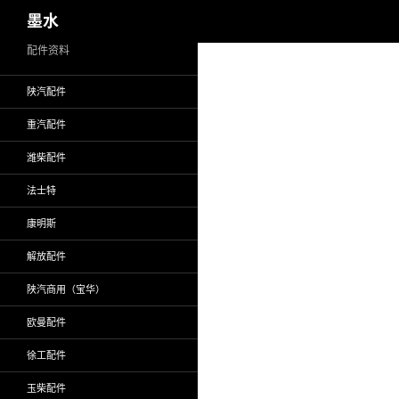
搜
墨水
索
跳
配件资料
至
陕汽配件
正
文
重汽配件
潍柴配件
法士特
康明斯
解放配件
陕汽商用（宝华）
欧曼配件
徐工配件
玉柴配件