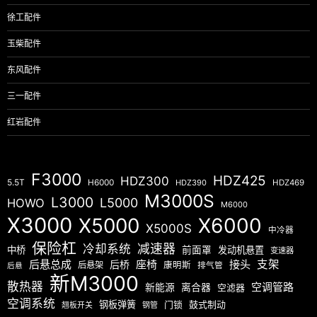
徐工配件
玉柴配件
东风配件
三一配件
红岩配件
F3000
HDZ425
HDZ300
5.5T
H6000
HDZ390
HDZ469
M3000S
L3000
L5000
HOWO
M6000
X3000
X5000
X6000
X5000S
中冷器
保险杠
减速器
冷却系统
中桥
前面罩
发动机悬置
变速器
后悬总成
座椅
接头
支架
后桥
后悬架
康明斯
排气管
后悬
新M3000
散热器
空调管路
新能源
离合器
空滤器
空调系统
钢板弹簧
门锁
鼓式制动
翘板开关
钢管