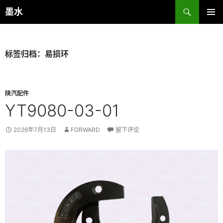
跳
搜
墨水
至
索
主菜单
正
文
标签归档：易损环
陕汽配件
YT9080-03-01
2026年7月13日
FORWARD
留下评论