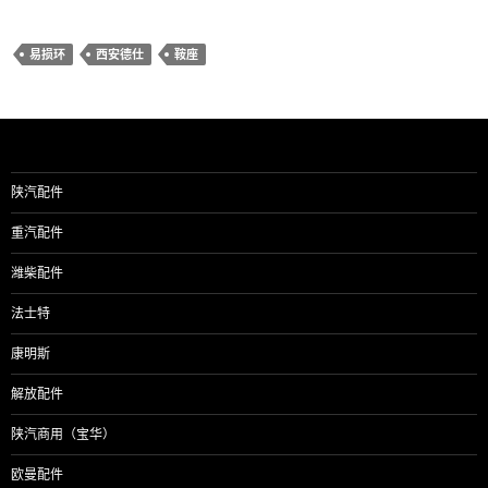
易损环
西安德仕
鞍座
陕汽配件
重汽配件
潍柴配件
法士特
康明斯
解放配件
陕汽商用（宝华）
欧曼配件