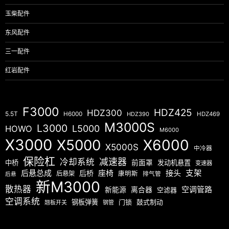
玉柴配件
东风配件
三一配件
红岩配件
F3000
HDZ425
HDZ300
5.5T
H6000
HDZ390
HDZ469
M3000S
L3000
L5000
HOWO
M6000
X3000
X5000
X6000
X5000S
中冷器
保险杠
减速器
冷却系统
中桥
前面罩
发动机悬置
变速器
后悬总成
座椅
接头
支架
后桥
后悬架
康明斯
排气管
后悬
新M3000
散热器
空调管路
新能源
离合器
空滤器
空调系统
钢板弹簧
门锁
鼓式制动
翘板开关
钢管