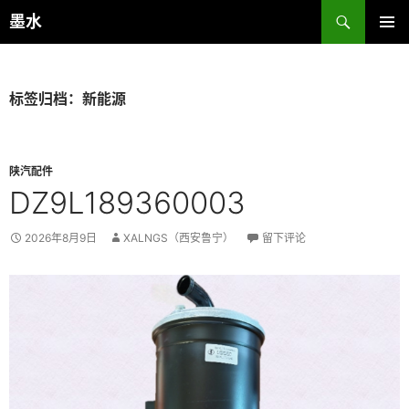
跳
搜
墨水
至
索
主菜单
正
文
标签归档：新能源
陕汽配件
DZ9L189360003
2026年8月9日
XALNGS（西安鲁宁）
留下评论