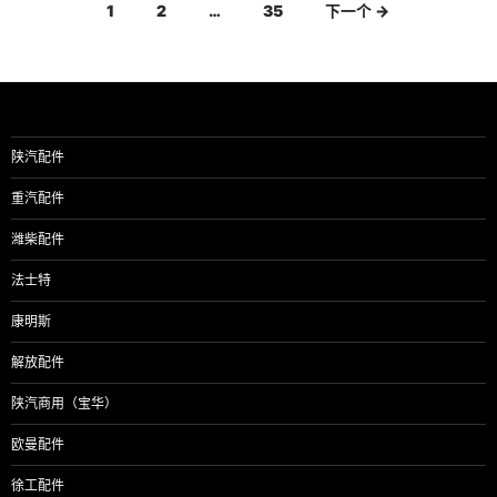
文
1
2
…
35
下一个 →
章
导
航
陕汽配件
重汽配件
潍柴配件
法士特
康明斯
解放配件
陕汽商用（宝华）
欧曼配件
徐工配件