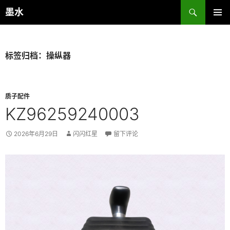
跳
搜
墨水
至
索
主菜单
正
文
标签归档：操纵器
质子配件
KZ96259240003
2026年6月29日
闪闪红星
留下评论