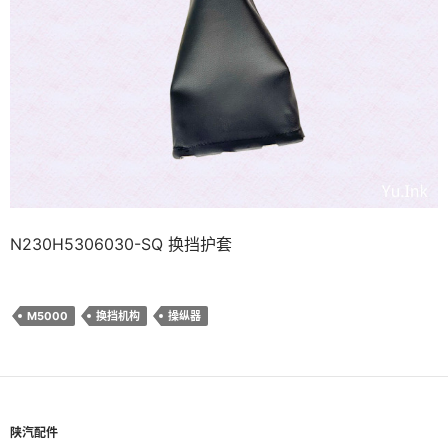
N230H5306030-SQ 换挡护套
M5000
换挡机构
操纵器
陕汽配件