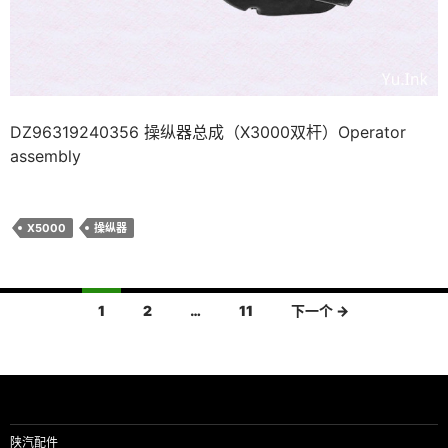
DZ96319240356 操纵器总成（X3000双杆）Operator
assembly
X5000
操纵器
文
1
2
…
11
下一个 →
章
导
航
陕汽配件