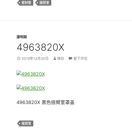
密封垫
摇臂室
康明斯
4963820X
2019年12月20日
维拉
留下评论
4963820X 黑色摇臂室罩盖
摇臂室