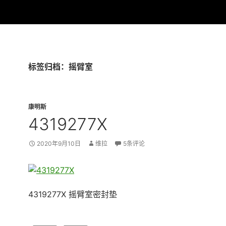
标签归档：摇臂室
康明斯
4319277X
2020年9月10日
维拉
5条评论
4319277X 摇臂室密封垫