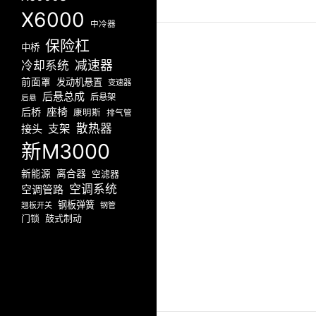
X6000
中冷器
保险杠
中桥
减速器
冷却系统
前面罩
发动机悬置
变速器
后悬总成
后悬架
后悬
座椅
后桥
康明斯
排气管
散热器
接头
支架
新M3000
新能源
离合器
空滤器
空调系统
空调管路
钢板弹簧
翘板开关
钢管
门锁
鼓式制动