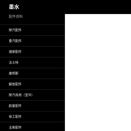
搜
墨水
索
跳
配件资料
至
陕汽配件
正
文
重汽配件
潍柴配件
法士特
康明斯
解放配件
陕汽商用（宝华）
欧曼配件
徐工配件
玉柴配件