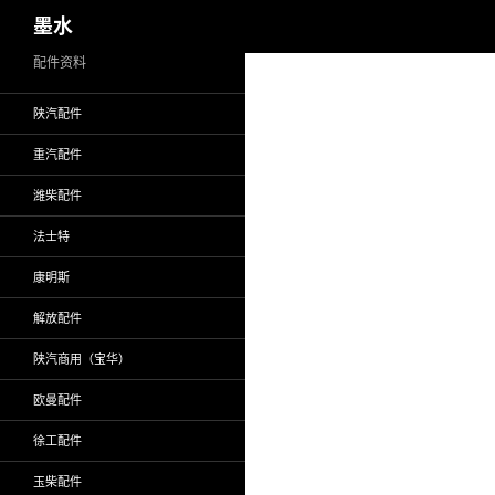
搜
墨水
索
跳
配件资料
至
陕汽配件
正
文
重汽配件
潍柴配件
法士特
康明斯
解放配件
陕汽商用（宝华）
欧曼配件
徐工配件
玉柴配件