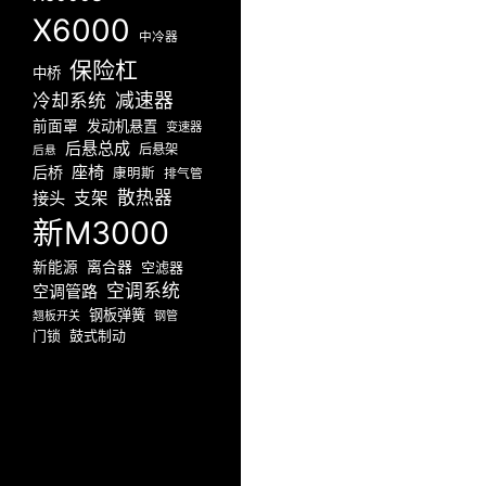
X6000
中冷器
保险杠
中桥
减速器
冷却系统
前面罩
发动机悬置
变速器
后悬总成
后悬架
后悬
座椅
后桥
康明斯
排气管
散热器
接头
支架
新M3000
新能源
离合器
空滤器
空调系统
空调管路
钢板弹簧
翘板开关
钢管
门锁
鼓式制动