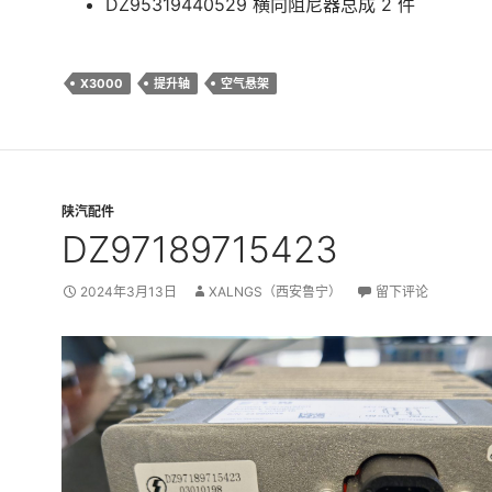
DZ95319440529 横向阻尼器总成 2 件
X3000
提升轴
空气悬架
陕汽配件
DZ97189715423
2024年3月13日
XALNGS（西安鲁宁）
留下评论