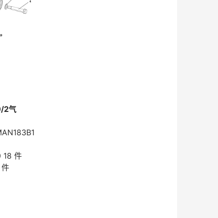
0/2气
MAN183B1
 18 件
 件