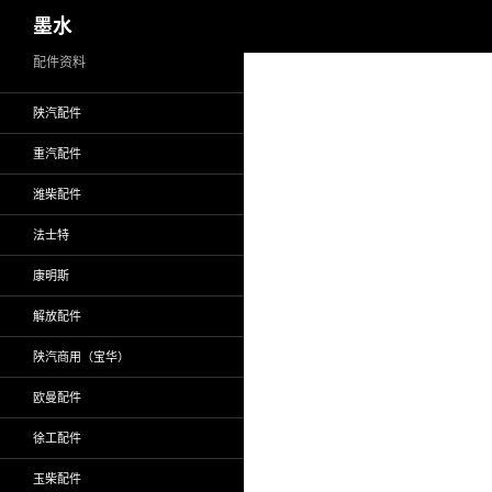
搜
墨水
索
跳
配件资料
至
陕汽配件
正
文
重汽配件
潍柴配件
法士特
康明斯
解放配件
陕汽商用（宝华）
欧曼配件
徐工配件
玉柴配件