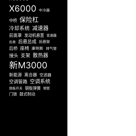
X6000
中冷器
保险杠
中桥
减速器
冷却系统
前面罩
发动机悬置
变速器
后悬总成
后悬架
后悬
座椅
后桥
康明斯
排气管
散热器
接头
支架
新M3000
新能源
离合器
空滤器
空调系统
空调管路
钢板弹簧
翘板开关
钢管
门锁
鼓式制动