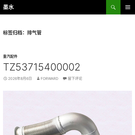
跳
搜
墨水
至
索
主菜单
正
文
标签归档：排气管
重汽配件
TZ53715400002
2026年8月6日
FORWARD
留下评论