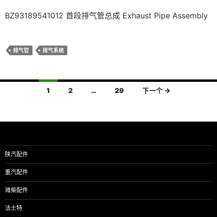
BZ93189541012 首段排气管总成 Exhaust Pipe Assembly
排气管
排气系统
文
1
2
…
29
下一个 →
章
导
航
陕汽配件
重汽配件
潍柴配件
法士特