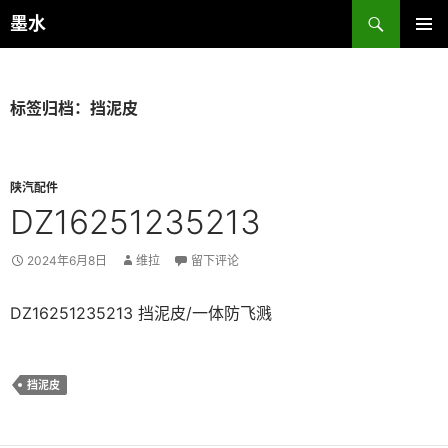
跳
搜
墨水
至
索
主菜单
正
文
标签归档：挡泥皮
陕汽配件
DZ16251235213
2024年6月8日
维拉
留下评论
DZ16251235213 挡泥皮/一体防飞溅
挡泥皮