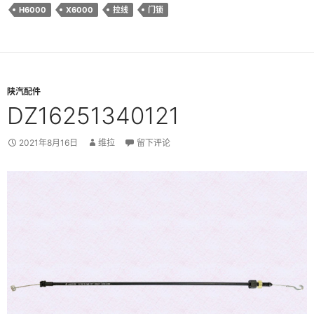
H6000
X6000
拉线
门锁
陕汽配件
DZ16251340121
2021年8月16日
维拉
留下评论