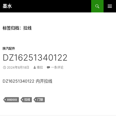
跳
搜
墨水
至
索
主菜单
正
文
标签归档：拉线
陕汽配件
DZ16251340122
2024年8月18日
维拉
一条评论
DZ16251340122 内开拉线
X6000
拉线
门锁