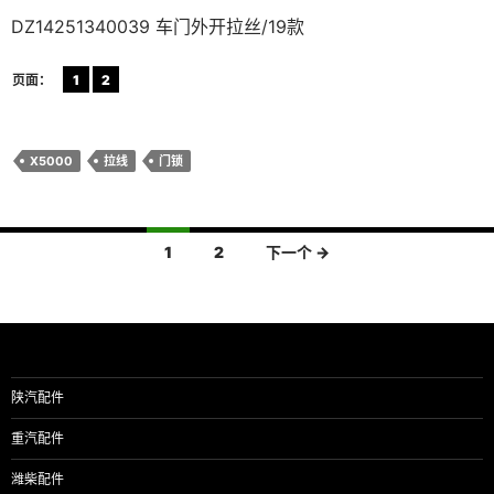
DZ14251340039 车门外开拉丝/19款
页面：
1
2
X5000
拉线
门锁
文
1
2
下一个 →
章
导
航
陕汽配件
重汽配件
潍柴配件