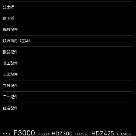
法士特
康明斯
解放配件
陕汽商用（宝华）
欧曼配件
徐工配件
玉柴配件
东风配件
三一配件
红岩配件
F3000
HDZ425
HDZ300
5.5T
H6000
HDZ390
HDZ469