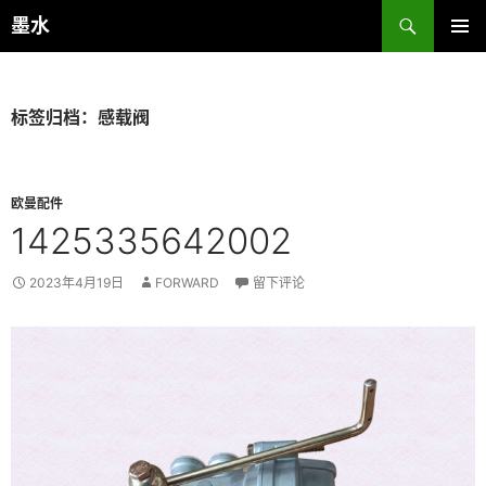
跳
搜
墨水
至
索
主菜单
正
文
标签归档：感载阀
欧曼配件
1425335642002
2023年4月19日
FORWARD
留下评论