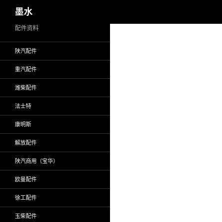
搜
墨水
索
跳
配件资料
至
陕汽配件
正
文
重汽配件
潍柴配件
法士特
康明斯
解放配件
陕汽商用（宝华）
欧曼配件
徐工配件
玉柴配件