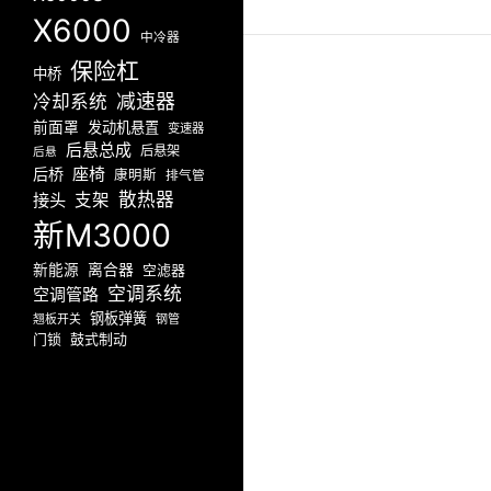
X6000
中冷器
保险杠
中桥
减速器
冷却系统
前面罩
发动机悬置
变速器
后悬总成
后悬架
后悬
座椅
后桥
康明斯
排气管
散热器
接头
支架
新M3000
新能源
离合器
空滤器
空调系统
空调管路
钢板弹簧
翘板开关
钢管
门锁
鼓式制动