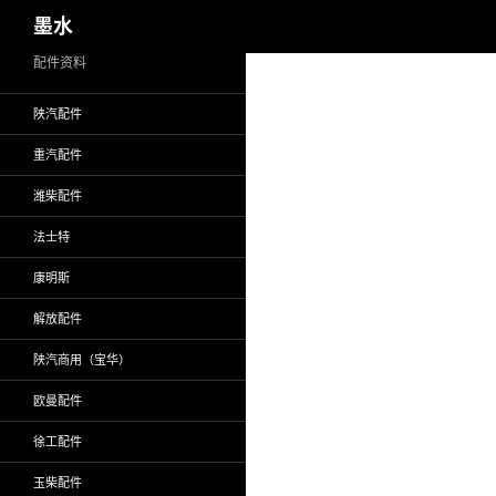
搜
墨水
索
跳
配件资料
至
陕汽配件
正
文
重汽配件
潍柴配件
法士特
康明斯
解放配件
陕汽商用（宝华）
欧曼配件
徐工配件
玉柴配件