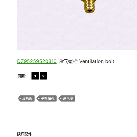
DZ95259520310
通气螺栓 Ventilation bolt
页面：
1
2
后悬架
平衡轴壳
通气塞
陕汽配件