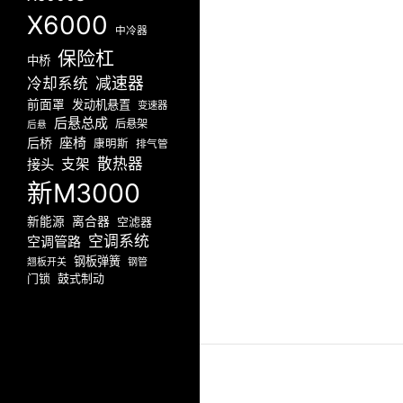
X6000
中冷器
保险杠
中桥
减速器
冷却系统
前面罩
发动机悬置
变速器
后悬总成
后悬架
后悬
座椅
后桥
康明斯
排气管
散热器
接头
支架
新M3000
新能源
离合器
空滤器
空调系统
空调管路
钢板弹簧
翘板开关
钢管
门锁
鼓式制动