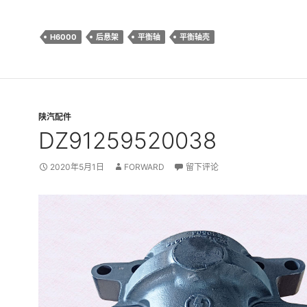
H6000
后悬架
平衡轴
平衡轴壳
陕汽配件
DZ91259520038
2020年5月1日
FORWARD
留下评论