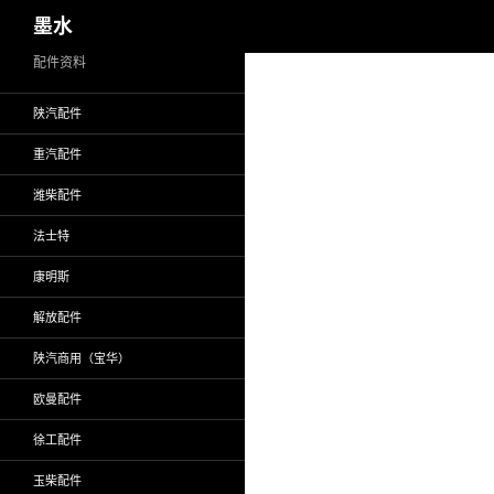
搜
墨水
索
跳
配件资料
至
陕汽配件
正
文
重汽配件
潍柴配件
法士特
康明斯
解放配件
陕汽商用（宝华）
欧曼配件
徐工配件
玉柴配件