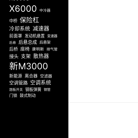
X6000
中冷器
保险杠
中桥
减速器
冷却系统
前面罩
发动机悬置
变速器
后悬总成
后悬架
后悬
座椅
后桥
康明斯
排气管
散热器
接头
支架
新M3000
新能源
离合器
空滤器
空调系统
空调管路
钢板弹簧
翘板开关
钢管
门锁
鼓式制动