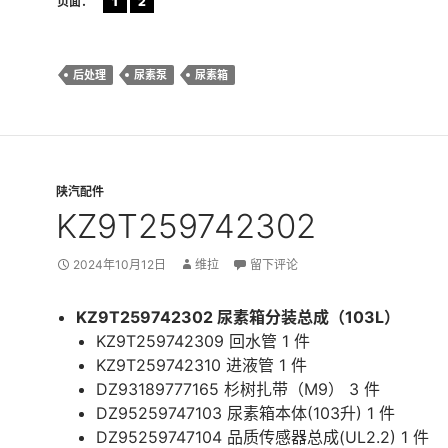
页面：
1
2
后处理
尿素泵
尿素箱
陕汽配件
KZ9T259742302
2024年10月12日
维拉
留下评论
KZ9T259742302 尿素箱分装总成（103L）
KZ9T259742309 回水管 1 件
KZ9T259742310 进液管 1 件
DZ93189777165 杉树扎带（M9） 3 件
DZ95259747103 尿素箱本体(103升) 1 件
DZ95259747104 品质传感器总成(UL2.2) 1 件