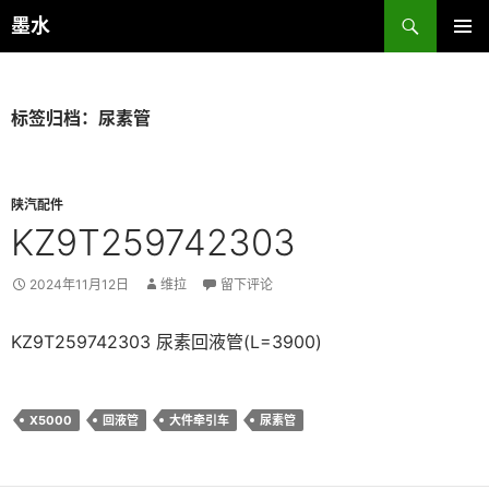
跳
搜
墨水
至
索
主菜单
正
文
标签归档：尿素管
陕汽配件
KZ9T259742303
2024年11月12日
维拉
留下评论
KZ9T259742303 尿素回液管(L=3900)
X5000
回液管
大件牵引车
尿素管