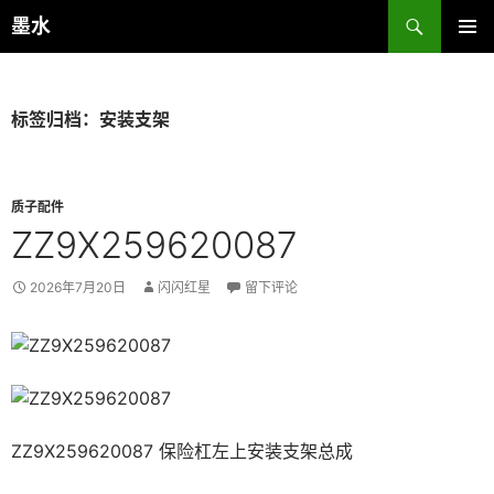
跳
搜
墨水
至
索
主菜单
正
文
标签归档：安装支架
质子配件
ZZ9X259620087
2026年7月20日
闪闪红星
留下评论
ZZ9X259620087 保险杠左上安装支架总成