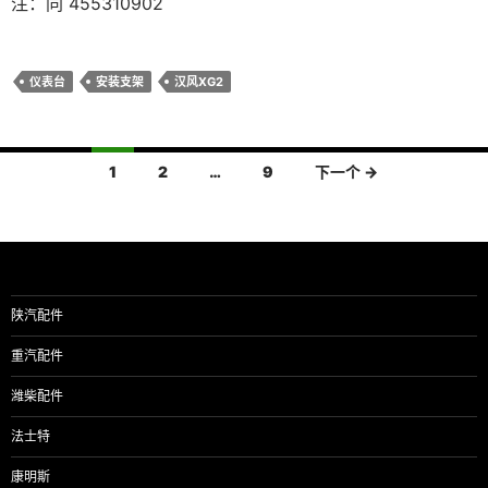
注：同 455310902
仪表台
安装支架
汉风XG2
文
1
2
…
9
下一个 →
章
导
航
陕汽配件
重汽配件
潍柴配件
法士特
康明斯