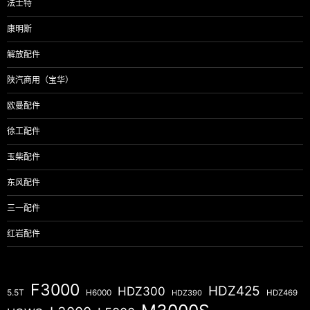
法士特
康明斯
解放配件
陕汽商用（宝华）
欧曼配件
徐工配件
玉柴配件
东风配件
三一配件
红岩配件
F3000
HDZ425
HDZ300
5.5T
H6000
HDZ390
HDZ469