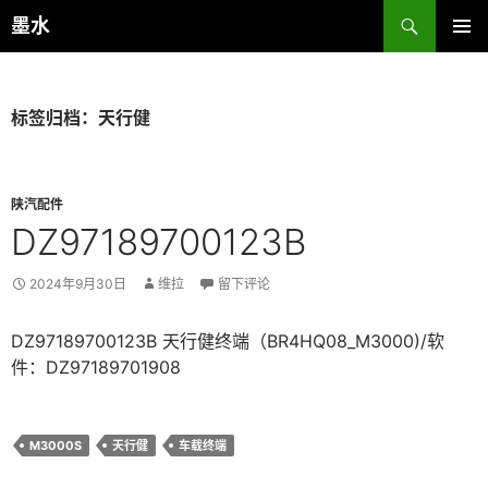
跳
搜
墨水
至
索
主菜单
正
文
标签归档：天行健
陕汽配件
DZ97189700123B
2024年9月30日
维拉
留下评论
DZ97189700123B 天行健终端（BR4HQ08_M3000)/软
件：DZ97189701908
M3000S
天行健
车载终端