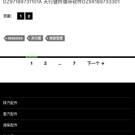
DZ97189731101A 天行健终端带软件DZ9X189733301
页面：
1
2
M3000S
天行健
排放管理
文
1
2
…
7
下一个 →
章
导
航
陕汽配件
重汽配件
潍柴配件