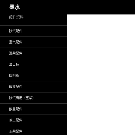
搜
墨水
索
跳
配件资料
至
陕汽配件
正
文
重汽配件
潍柴配件
法士特
康明斯
解放配件
陕汽商用（宝华）
欧曼配件
徐工配件
玉柴配件