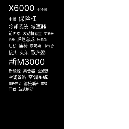
X6000
中冷器
保险杠
中桥
减速器
冷却系统
前面罩
发动机悬置
变速器
后悬总成
后悬架
后悬
座椅
后桥
康明斯
排气管
散热器
接头
支架
新M3000
新能源
离合器
空滤器
空调系统
空调管路
钢板弹簧
翘板开关
钢管
门锁
鼓式制动