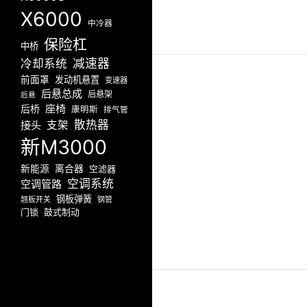
X6000
中冷器
保险杠
中桥
减速器
冷却系统
前面罩
发动机悬置
变速器
后悬总成
后悬架
后悬
座椅
后桥
康明斯
排气管
散热器
接头
支架
新M3000
新能源
离合器
空滤器
空调系统
空调管路
钢板弹簧
翘板开关
钢管
门锁
鼓式制动