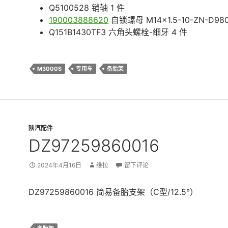
Q5100528 销轴 1 件
190003888620
自锁螺母 M14×1.5-10-ZN-D980
Q151B1430TF3 六角头螺栓-细牙 4 件
M3000S
专用车
备胎架
陕汽配件
DZ97259860016
2024年4月16日
维拉
留下评论
DZ97259860016 简易备胎支架（C型/12.5°）