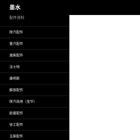
搜
墨水
索
跳
配件资料
至
陕汽配件
正
文
重汽配件
潍柴配件
法士特
康明斯
解放配件
陕汽商用（宝华）
欧曼配件
徐工配件
玉柴配件