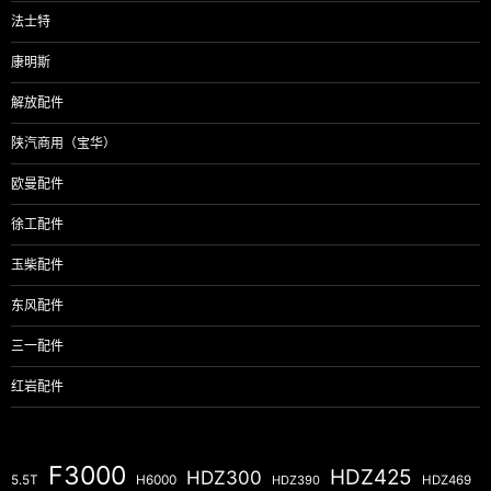
法士特
康明斯
解放配件
陕汽商用（宝华）
欧曼配件
徐工配件
玉柴配件
东风配件
三一配件
红岩配件
F3000
HDZ425
HDZ300
5.5T
H6000
HDZ390
HDZ469