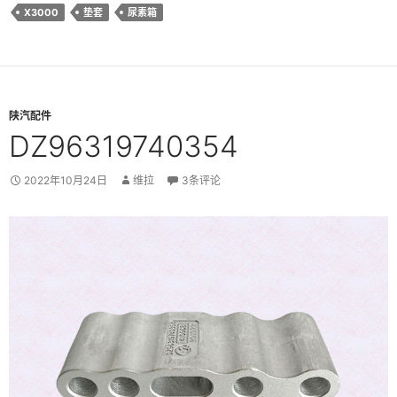
X3000
垫套
尿素箱
陕汽配件
DZ96319740354
2022年10月24日
维拉
3条评论