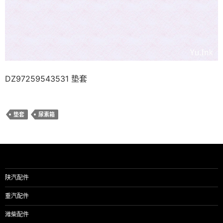
DZ97259543531 垫套
垫套
尿素箱
陕汽配件
重汽配件
潍柴配件