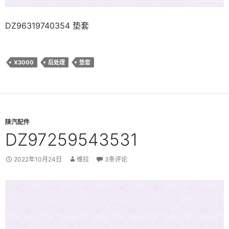
DZ96319740354 垫套
X3000
后处理
垫套
陕汽配件
DZ97259543531
2022年10月24日
维拉
3条评论