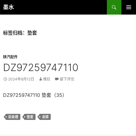
跳
搜
墨水
至
索
主菜单
正
文
标签归档：垫套
陕汽配件
DZ97259747110
2024年8月12日
维拉
留下评论
DZ97259747110 垫套（35）
后处理
垫套
龙骐