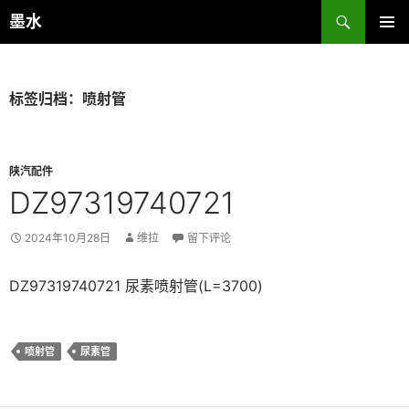
跳
搜
墨水
至
索
主菜单
正
文
标签归档：喷射管
陕汽配件
DZ97319740721
2024年10月28日
维拉
留下评论
DZ97319740721 尿素喷射管(L=3700)
喷射管
尿素管