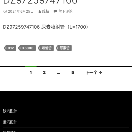
DZ97259747106
2024年6月25日
维拉
留下评论
DZ97259747106 尿素喷射管（L=1700）
X12
X5000
喷射管
尿素管
文
1
2
…
5
下一个 →
章
导
航
陕汽配件
重汽配件