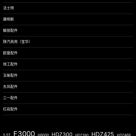
法士特
康明斯
解放配件
陕汽商用（宝华）
欧曼配件
徐工配件
玉柴配件
东风配件
三一配件
红岩配件
F3000
HDZ425
HDZ300
5.5T
H6000
HDZ390
HDZ469