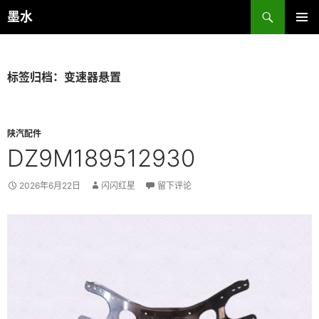
跳
搜
墨水
至
索
主菜单
正
文
标签归档：变速器悬置
陕汽配件
DZ9M189512930
2026年6月22日
闪闪红星
留下评论