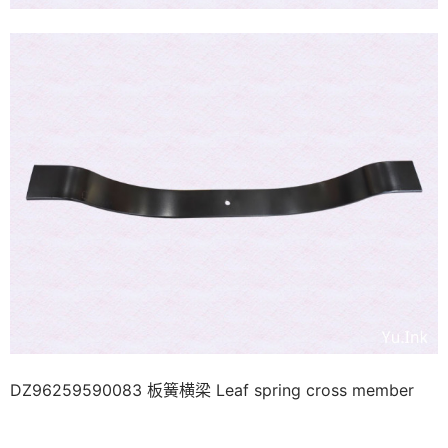
DZ96259590083 板簧横梁 Leaf spring cross member