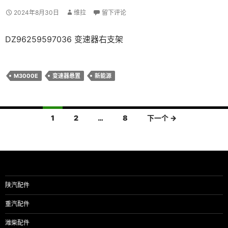
2024年8月30日
维拉
留下评论
DZ96259597036 变速器右支架
M3000E
变速器悬置
新能源
文
1
2
…
8
下一个 →
章
导
航
陕汽配件
重汽配件
潍柴配件