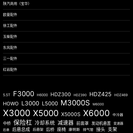
陕汽商用（宝华）
欧曼配件
徐工配件
玉柴配件
东风配件
三一配件
红岩配件
F3000
HDZ425
HDZ300
5.5T
H6000
HDZ390
HDZ469
M3000S
L3000
L5000
HOWO
M6000
X3000
X5000
X6000
X5000S
中冷器
保险杠
减速器
冷却系统
中桥
前面罩
发动机悬置
变速器
后悬总成
座椅
接头
支架
后桥
后悬架
康明斯
排气管
后悬