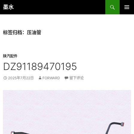
跳
搜
墨水
至
索
主菜单
正
文
标签归档：压油管
陕汽配件
DZ91189470195
2025年7月22日
FORWARD
留下评论