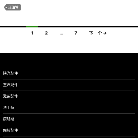
压油管
文
1
2
…
7
下一个 →
章
导
航
陕汽配件
重汽配件
潍柴配件
法士特
康明斯
解放配件